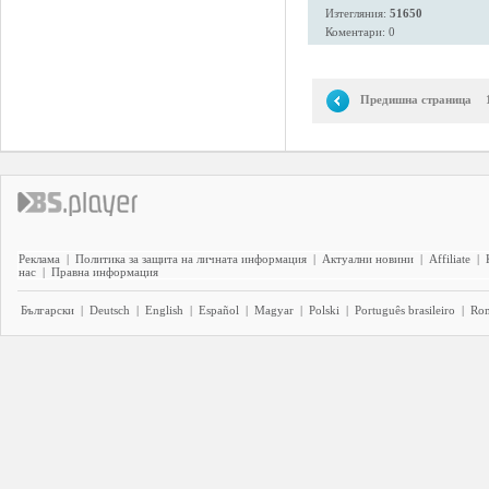
Изтегляния:
51650
Коментари: 0
Предишна страница
Реклама
|
Политика за защита на личната информация
|
Актуални новини
|
Affiliate
|
нас
|
Правна информация
Български
|
Deutsch
|
English
|
Español
|
Magyar
|
Polski
|
Português brasileiro
|
Ro