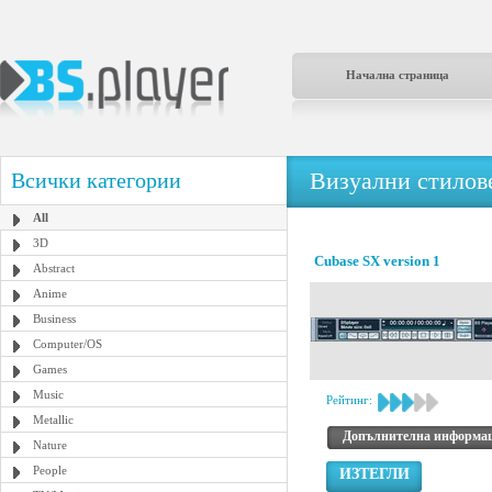
Начална страница
Визуални стилове
Всички категории
All
3D
Cubase SX version 1
Abstract
Anime
Business
Computer/OS
Games
Music
Рейтинг:
Metallic
Допълнителна информа
Nature
People
ИЗТЕГЛИ