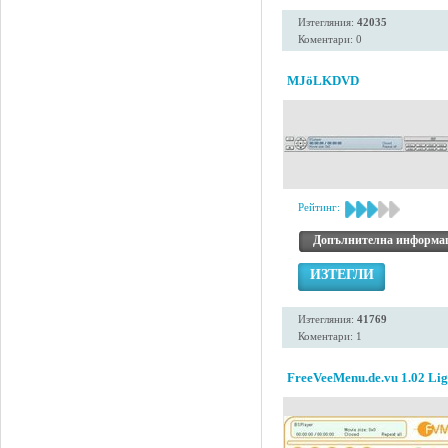
Изтегляния:
42035
Коментари: 0
MJöLKDVD
Рейтинг:
Допълнителна информа
ИЗТЕГЛИ
Изтегляния:
41769
Коментари: 1
FreeVeeMenu.de.vu 1.02 Lig