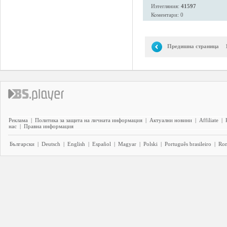
Изтегляния:
41597
Коментари: 0
Предишна страница
Реклама
|
Политика за защита на личната информация
|
Актуални новини
|
Affiliate
|
нас
|
Правна информация
Български
|
Deutsch
|
English
|
Español
|
Magyar
|
Polski
|
Português brasileiro
|
Ro