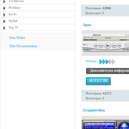
TV/Movies
Holidays
Изтегляния:
42866
Коментари: 0
Sci-Fi
Stylish
Agua
Top 10
Skin Maker
Skin Documentation
Рейтинг:
Допълнителна информа
ИЗТЕГЛИ
Изтегляния:
42272
Коментари: 0
GraphiteSlim