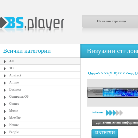
Начална страница
Визуални стилове
Всички категории
All
3D
Ooo--> > >>(¤_¤)<< < <--ooO
Abstract
Anime
Business
Computer/OS
Games
Music
Рейтинг:
Metallic
Допълнителна информа
Nature
People
ИЗТЕГЛИ