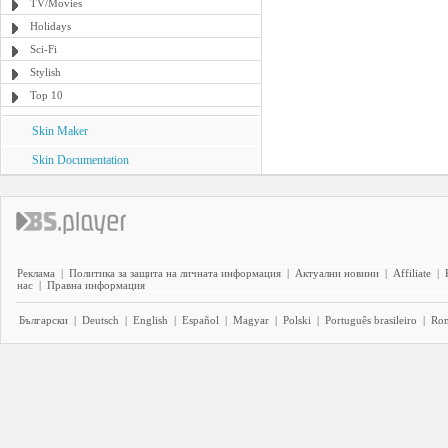
TV/Movies
Holidays
Sci-Fi
Stylish
Top 10
Skin Maker
Skin Documentation
Реклама
|
Политика за защита на личната информация
|
Актуални новини
|
Affiliate
|
нас
|
Правна информация
Български
|
Deutsch
|
English
|
Español
|
Magyar
|
Polski
|
Português brasileiro
|
Ro