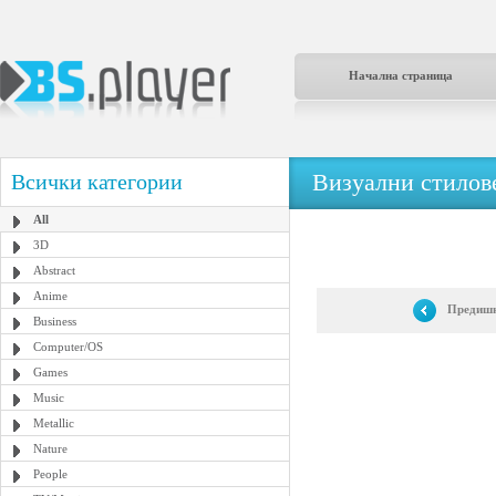
Начална страница
Визуални стилове
Всички категории
All
3D
Abstract
Anime
Предишн
Business
Computer/OS
Games
Music
Metallic
Nature
People