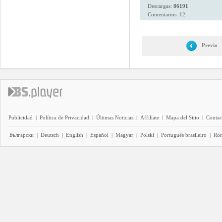
Descargas:
86191
Comentarios: 12
Previo
Publicidad
|
Política de Privacidad
|
Últimas Noticias
|
Affiliate
|
Mapa del Sitio
|
Contac
Български
|
Deutsch
|
English
|
Español
|
Magyar
|
Polski
|
Português brasileiro
|
Ro