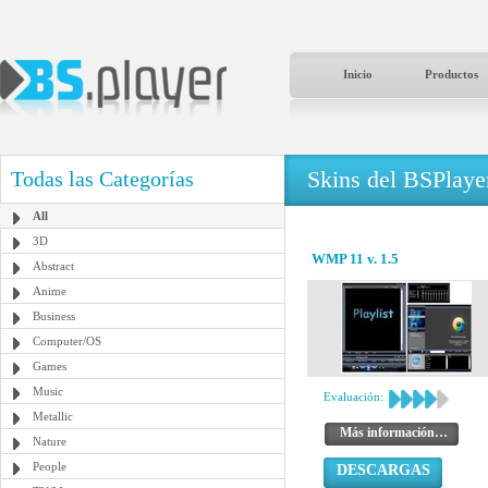
Inicio
Productos
Skins del BSPlaye
Todas las Categorías
All
3D
WMP 11 v. 1.5
Abstract
Anime
Business
Computer/OS
Games
Music
Evaluación:
Metallic
Más información…
Nature
People
DESCARGAS