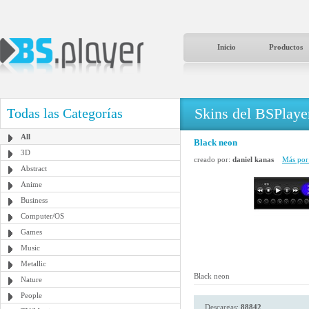
Inicio
Productos
Skins del BSPlaye
Todas las Categorías
All
Black neon
3D
creado por:
daniel kanas
Más por 
Abstract
Anime
Business
Computer/OS
Games
Music
Metallic
Black neon
Nature
People
Descargas:
88842