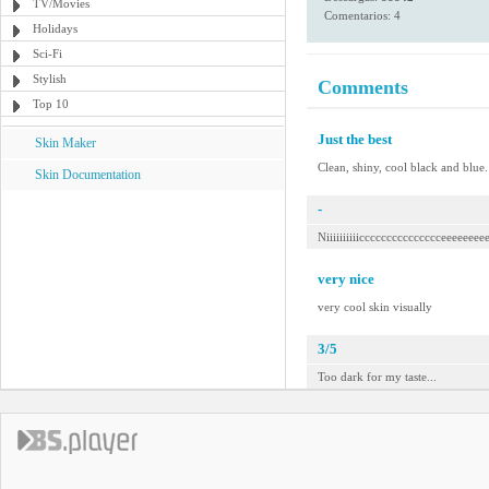
TV/Movies
Comentarios: 4
Holidays
Sci-Fi
Stylish
Comments
Top 10
Just the best
Skin Maker
Clean, shiny, cool black and blue. 
Skin Documentation
-
Niiiiiiiiiiccccccccccccccceeeeeeee
very nice
very cool skin visually
3/5
Too dark for my taste...