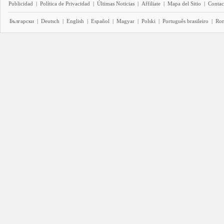
Publicidad
|
Política de Privacidad
|
Últimas Noticias
|
Affiliate
|
Mapa del Sitio
|
Contac
Български
|
Deutsch
|
English
|
Español
|
Magyar
|
Polski
|
Português brasileiro
|
Ro