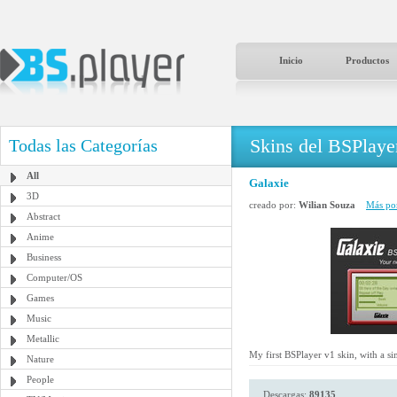
Inicio
Productos
Skins del BSPlaye
Todas las Categorías
All
Galaxie
3D
creado por:
Wilian Souza
Más por
Abstract
Anime
Business
Computer/OS
Games
Music
Metallic
My first BSPlayer v1 skin, with a si
Nature
People
Descargas:
89135