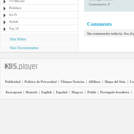
TV/Movies
Comentarios: 0
Holidays
Sci-Fi
Stylish
Comments
Top 10
Sin comentarios todavía. Sea el
Skin Maker
Skin Documentation
Publicidad
|
Política de Privacidad
|
Últimas Noticias
|
Affiliate
|
Mapa del Sitio
|
Co
Български
|
Deutsch
|
English
|
Español
|
Magyar
|
Polski
|
Português brasileiro
|