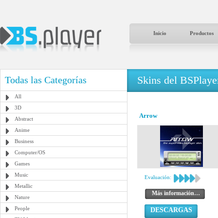
Inicio
Productos
Skins del BSPlaye
Todas las Categorías
All
3D
Arrow
Abstract
Anime
Business
Computer/OS
Games
Music
Evaluación:
Metallic
Más información…
Nature
People
DESCARGAS