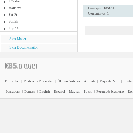
TV/Movies
Holidays
Descargas:
105961
Comentarios: 1
Sci-Fi
Stylish
Top 10
Skin Maker
Skin Documentation
Publicidad
|
Política de Privacidad
|
Últimas Noticias
|
Affiliate
|
Mapa del Sitio
|
Contac
Български
|
Deutsch
|
English
|
Español
|
Magyar
|
Polski
|
Português brasileiro
|
Ro