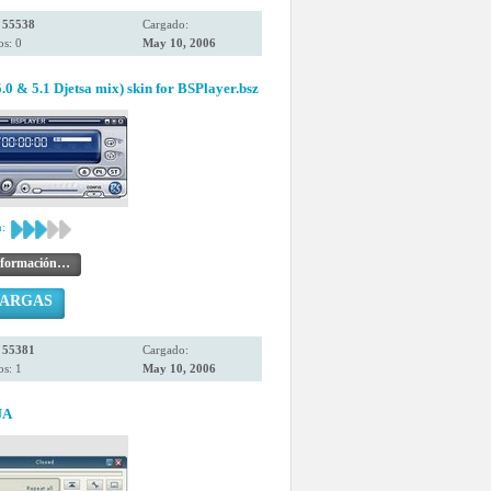
:
55538
Cargado:
s: 0
May 10, 2006
0 & 5.1 Djetsa mix) skin for BSPlayer.bsz
:
nformación…
CARGAS
:
55381
Cargado:
s: 1
May 10, 2006
UA