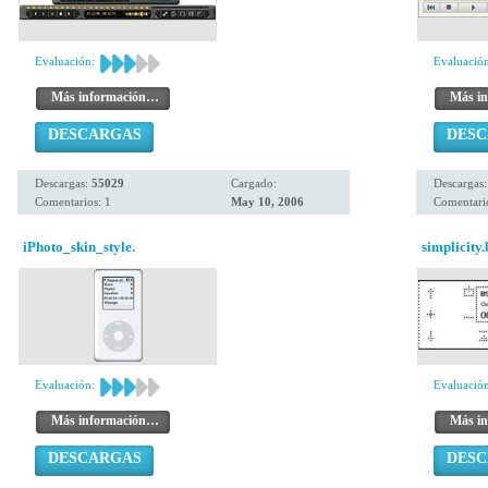
Evaluación:
Evaluación
Más información…
Más i
DESCARGAS
DES
Descargas:
55029
Cargado:
Descargas
Comentarios: 1
May 10, 2006
Comentario
iPhoto_skin_style.
simplicity.
Evaluación:
Evaluación
Más información…
Más i
DESCARGAS
DES