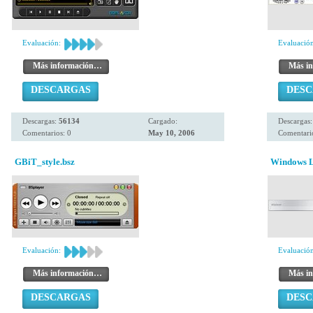
Evaluación:
Evaluación
Más información…
Más i
DESCARGAS
DES
Descargas:
56134
Cargado:
Descargas
Comentarios: 0
May 10, 2006
Comentario
GBiT_style.bsz
Windows L
Evaluación:
Evaluación
Más información…
Más i
DESCARGAS
DES