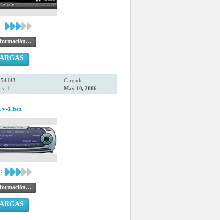
:
nformación…
CARGAS
:
54143
Cargado:
s: 1
May 10, 2006
v-1.bsz
:
nformación…
CARGAS