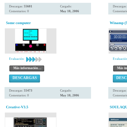
Descargas:
55601
Cargado:
Descargas
Comentarios: 0
May 10, 2006
Comentario
Some computer
Winamp (5.
Evaluación:
Evaluación
Más información…
Más i
DESCARGAS
DES
Descargas:
55473
Cargado:
Descargas
Comentarios: 0
May 10, 2006
Comentario
Creative-V3.5
SOULAQ