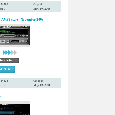
:
54590
Cargado:
s: 0
May 10, 2006
inAMP3 style - November 2003
:
nformación…
CARGAS
:
54523
Cargado:
s: 0
May 10, 2006
z