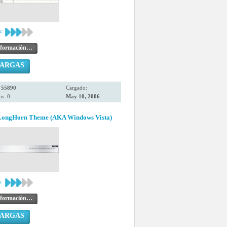
:
nformación…
CARGAS
:
55890
Cargado:
s: 0
May 10, 2006
ongHorn Theme (AKA Windows Vista)
:
nformación…
CARGAS