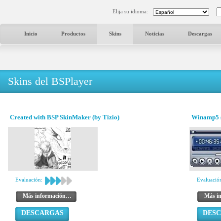
Elija su idioma:
Inicio
Productos
Skins
Noticias
Descargas
Skins del BSPlayer
Created with BSP SkinMaker (by Tizio)
Winamp5 s
Evaluación:
Evaluació
Más información…
Más i
DESCARGAS
DES