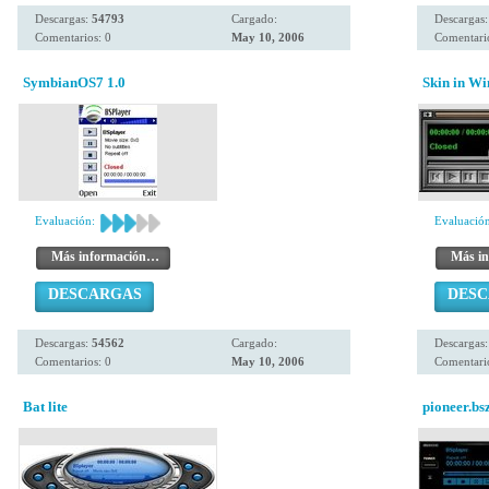
Descargas:
54793
Cargado:
Descargas
Comentarios: 0
May 10, 2006
Comentario
SymbianOS7 1.0
Skin in W
Evaluación:
Evaluación
Más información…
Más i
DESCARGAS
DES
Descargas:
54562
Cargado:
Descargas
Comentarios: 0
May 10, 2006
Comentario
Bat lite
pioneer.bs