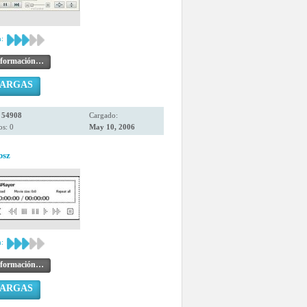
:
nformación…
CARGAS
:
54908
Cargado:
s: 0
May 10, 2006
bsz
:
nformación…
CARGAS