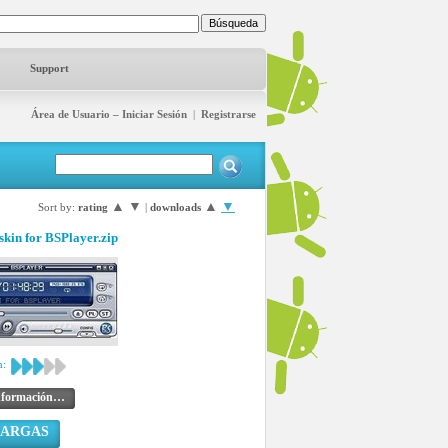
Support
Área de Usuario – Iniciar Sesión
|
Registrarse
▲
▼
▲
▼
Sort by:
rating
|
downloads
kin for BSPlayer.zip
n:
nformación…
CARGAS