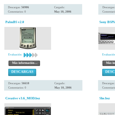
Descargas:
56906
Cargado:
Descargas
Comentarios: 0
May 10, 2006
Comentari
PalmBS v2.0
Sony BSPl
Evaluación:
Evaluación
Más información…
Más i
DESCARGAS
DES
Descargas:
56610
Cargado:
Descargas
Comentarios: 0
May 10, 2006
Comentario
Creative v3.6_MOD.bsz
She.bsz