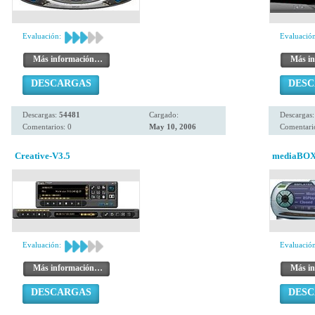
Evaluación:
Evaluación
Más información…
Más i
DESCARGAS
DES
Descargas:
54481
Cargado:
Descargas
Comentarios: 0
May 10, 2006
Comentario
Creative-V3.5
mediaBOX 
Evaluación:
Evaluación
Más información…
Más i
DESCARGAS
DES