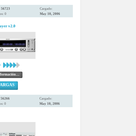
:
56723
Cargado:
os: 0
May 10, 2006
ayer v2.0
:
nformación…
CARGAS
:
56266
Cargado:
s: 0
May 10, 2006