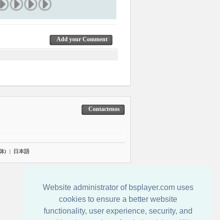
Add your Comment
Contactenos
体)
|
日本語
Website administrator of bsplayer.com uses
cookies to ensure a better website
functionality, user experience, security, and