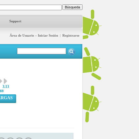
Support
Área de Usuario – Iniciar Sesión
|
Registrarse
3.13
88
ARGAS