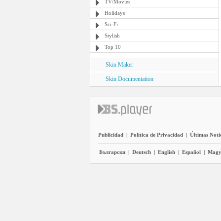
TV/Movies
Holidays
Sci-Fi
Stylish
Top 10
Skin Maker
Skin Documentation
Publicidad
|
Política de Privacidad
|
Últimas Noti
Български
|
Deutsch
|
English
|
Español
|
Magy