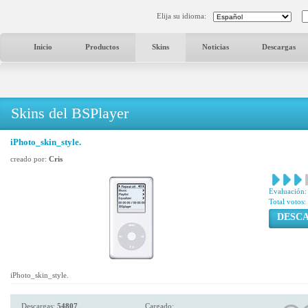
Elija su idioma:
Inicio
Productos
Skins
Noticias
Descargas
Skins del BSPlayer
iPhoto_skin_style.
creado por:
Cris
Evaluación:
Total votos:
DESC
iPhoto_skin_style.
Descargas:
54807
Cargado: