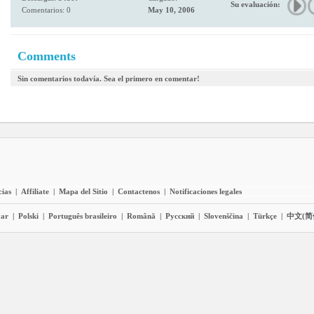
Su evaluación:
Comentarios: 0
May 10, 2006
Comments
Sin comentarios todavía. Sea el primero en comentar!
cias
|
Affiliate
|
Mapa del Sitio
|
Contactenos
|
Notificaciones legales
ar
|
Polski
|
Português brasileiro
|
Română
|
Pyccĸий
|
Slovenščina
|
Türkçe
|
中文(简