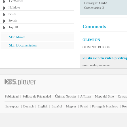
TV/Movies
Descargas:
85563
Holidays
Comentarios: 2
Sci-Fi
Stylish
Comments
Top 10
Skin Maker
OLIMJON
Skin Documentation
OLIM NOTBUK OK
kulski skin za video predva
samo malo pretemen.
Publicidad
|
Política de Privacidad
|
Últimas Noticias
|
Affiliate
|
Mapa del Sitio
|
Contac
Български
|
Deutsch
|
English
|
Español
|
Magyar
|
Polski
|
Português brasileiro
|
Ro