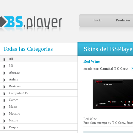
Inicio
Productos
Skins del BSPlaye
Todas las Categorías
All
Red Wine
3D
creado por:
Cannibal T-C Crew
M
Abstract
Anime
Business
Computer/OS
Games
Music
Metallic
Red Wine
Nature
First skin attempt by T-C Crew, fr
People