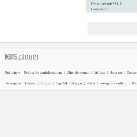
Download-uri:
53110
Comentarii: 0
Publicitate
|
Politica de confidentialitate
|
Ultimele noutati
|
Affiliate
|
Harta site
|
Contact
Български
|
Deutsch
|
English
|
Español
|
Magyar
|
Polski
|
Português brasileiro
|
Ro