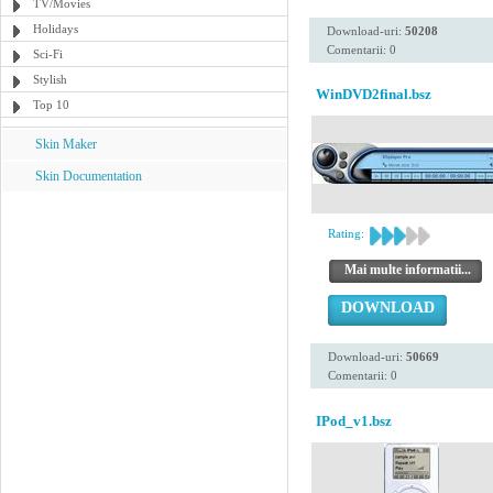
TV/Movies
Holidays
Download-uri:
50208
Comentarii: 0
Sci-Fi
Stylish
WinDVD2final.bsz
Top 10
Skin Maker
Skin Documentation
Rating:
Mai multe informatii...
DOWNLOAD
Download-uri:
50669
Comentarii: 0
IPod_v1.bsz