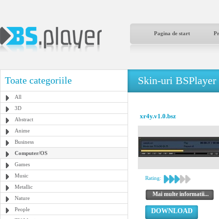
Pagina de start
P
Skin-uri BSPlayer
Toate categoriile
All
3D
xr4y.v1.0.bsz
Abstract
Anime
Business
Computer/OS
Games
Music
Rating:
Metallic
Mai multe informatii...
Nature
People
DOWNLOAD