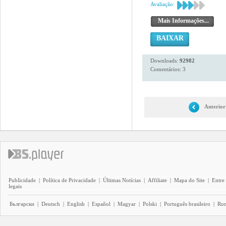
Avaliação:
Mais Informações...
BAIXAR
Downloads:
92982
Comentários: 3
Anterior
Publicidade
|
Política de Privacidade
|
Últimas Notícias
|
Affiliate
|
Mapa do Site
|
Entre
legais
Български
|
Deutsch
|
English
|
Español
|
Magyar
|
Polski
|
Português brasileiro
|
Ro