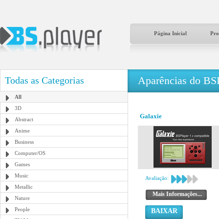
Página Inicial
Pro
Aparências do BS
Todas as Categorias
All
3D
Galaxie
Abstract
Anime
Business
Computer/OS
Games
Music
Avaliação:
Metallic
Mais Informações...
Nature
People
BAIXAR