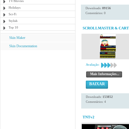
TV/Movies
Holidays
Downloads:
89156
Comentários: 0
Sci-Fi
Stylish
Top 10
SCROLLMASTER & CAR
Skin Maker
Skin Documentation
Avaliação:
Mais Informações...
BAIXAR
Downloads:
153852
Comentários: 4
TNTv2