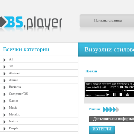
Начална страница
Визуални стилове
Всички категории
All
3D
lk-skin
Abstract
Anime
Business
Computer/OS
Games
Music
Рейтинг:
Metallic
Допълнителна информа
Nature
People
ИЗТЕГЛИ