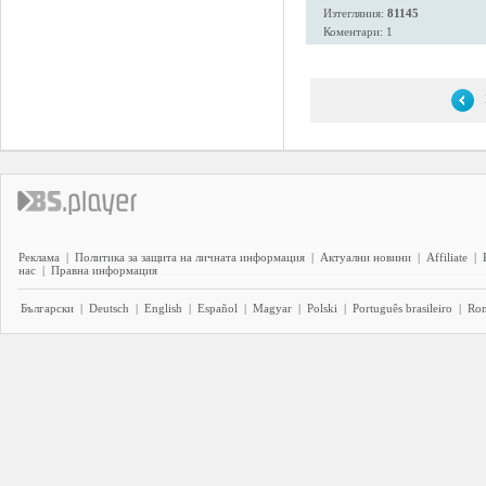
Изтегляния:
81145
Коментари: 1
Реклама
|
Политика за защита на личната информация
|
Актуални новини
|
Affiliate
|
нас
|
Правна информация
Български
|
Deutsch
|
English
|
Español
|
Magyar
|
Polski
|
Português brasileiro
|
Ro