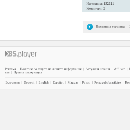
Изтегляния:
152621
Коментари: 2
Предишна страница
Реклама
|
Политика за защита на личната информация
|
Актуални новини
|
Affiliate
|
нас
|
Правна информация
Български
|
Deutsch
|
English
|
Español
|
Magyar
|
Polski
|
Português brasileiro
|
Ro