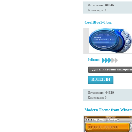
Изтегляния:
80046
Коментари: 1
CoolBlue1-0.bsz
Рейтинг:
Допълнителна информа
ИЗТЕГЛИ
Изтегляния:
44329
Коментари: 0
Modern Theme from Winamp 