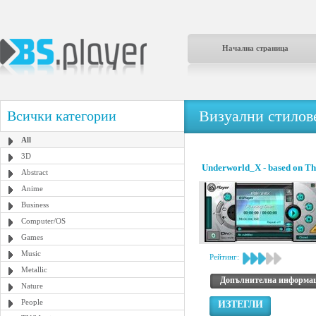
Начална страница
Визуални стилове
Всички категории
All
3D
Underworld_X - based on Th
Abstract
Anime
Business
Computer/OS
Games
Music
Рейтинг:
Metallic
Допълнителна информа
Nature
People
ИЗТЕГЛИ