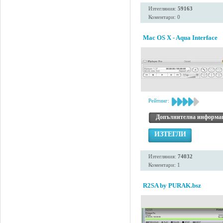
Изтегляния:
59163
Коментари: 0
Mac OS X - Aqua Interface
Рейтинг:
Допълнителна информа
ИЗТЕГЛИ
Изтегляния:
74032
Коментари: 1
R2SA by PURAK.bsz