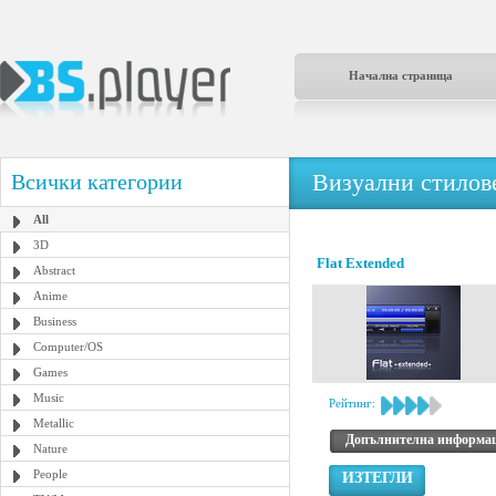
Начална страница
Визуални стилове
Всички категории
All
3D
Flat Extended
Abstract
Anime
Business
Computer/OS
Games
Music
Рейтинг:
Metallic
Допълнителна информа
Nature
People
ИЗТЕГЛИ