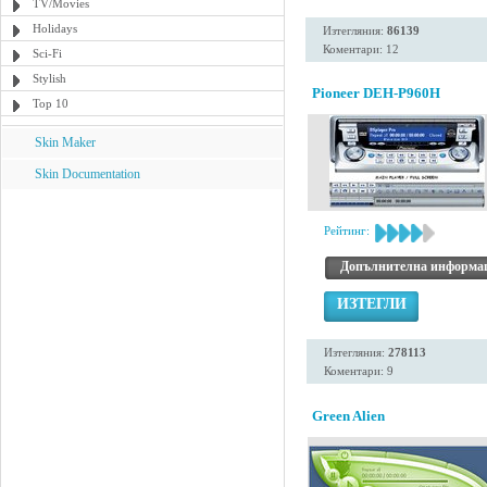
TV/Movies
Holidays
Изтегляния:
86139
Коментари: 12
Sci-Fi
Stylish
Pioneer DEH-P960H
Top 10
Skin Maker
Skin Documentation
Рейтинг:
Допълнителна информа
ИЗТЕГЛИ
Изтегляния:
278113
Коментари: 9
Green Alien