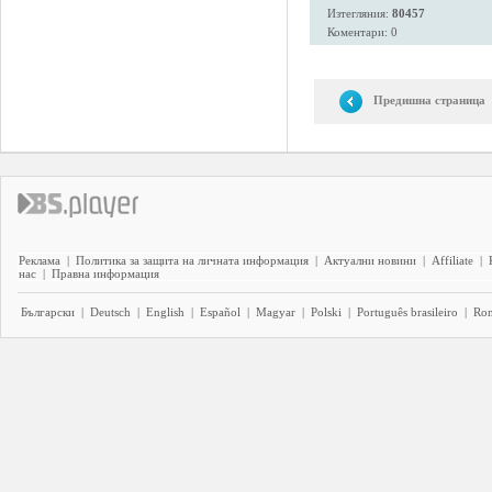
Изтегляния:
80457
Коментари: 0
Предишна страница
Реклама
|
Политика за защита на личната информация
|
Актуални новини
|
Affiliate
|
нас
|
Правна информация
Български
|
Deutsch
|
English
|
Español
|
Magyar
|
Polski
|
Português brasileiro
|
Ro