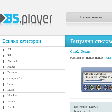
Начална страница
Визуални стилове
Всички категории
All
Gant2_Ocean
3D
създаден от:
HALO HALO
Още 
Abstract
Anime
Business
Computer/OS
Games
Music
Metallic
Nature
Изтегляния:
126978
People
Коментари: 1