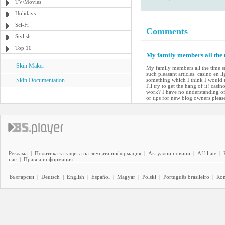
TV/Movies
Holidays
Sci-Fi
Comments
Stylish
Top 10
My family members all the t
Skin Maker
My family members all the time s
such pleasant articles. casino en 
Skin Documentation
something which I think I would 
I'll try to get the hang of it! cas
work? I have no understanding of
or tips for new blog owners please
Реклама
|
Политика за защита на личната информация
|
Актуални новини
|
Affiliate
|
нас
|
Правна информация
Български
|
Deutsch
|
English
|
Español
|
Magyar
|
Polski
|
Português brasileiro
|
Ro