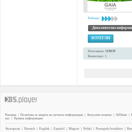
Рейтинг:
Допълнителна информа
ИЗТЕГЛИ
Изтегляния:
119839
Коментари: 1
Реклама
|
Политика за защита на личната информация
|
Актуални новини
|
Affiliate
|
нас
|
Правна информация
Български
|
Deutsch
|
English
|
Español
|
Magyar
|
Polski
|
Português brasileiro
|
Ro