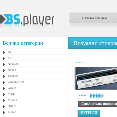
Начална страница
Визуални стилове
Всички категории
All
3D
Sosumi
Abstract
Anime
Business
Computer/OS
Games
Music
Рейтинг:
Metallic
Допълнителна информа
Nature
People
ИЗТЕГЛИ