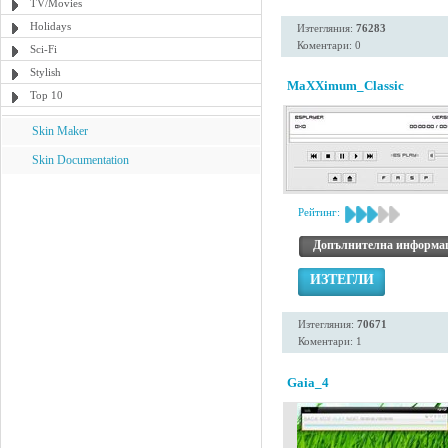
TV/Movies
Holidays
Изтегляния:
76283
Коментари: 0
Sci-Fi
Stylish
MaXXimum_Classic
Top 10
Skin Maker
Skin Documentation
Рейтинг:
Допълнителна информа
ИЗТЕГЛИ
Изтегляния:
70671
Коментари: 1
Gaia_4