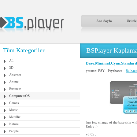
Ana Sayfa
Ürünle
BSPlayer Kaplama
Tüm Kategoriler
All
Base.Minimal.Cyan.Standard
3D
yaratan:
PSY - Psychoses
Bu hazı
Abstract
Anime
Business
Computer/OS
Games
Music
Metallic
Just few change of the base skin wit
Nature
Enjoy ;)
People
v0.05 :