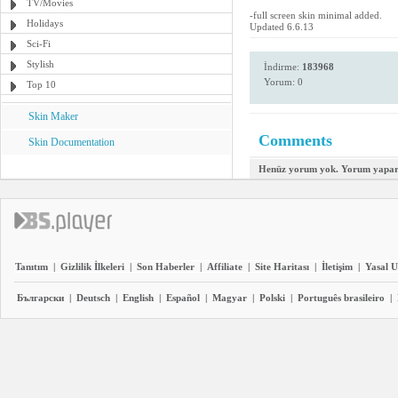
TV/Movies
-full screen skin minimal added.
Holidays
Updated 6.6.13
Sci-Fi
Stylish
İndirme:
183968
Yorum: 0
Top 10
Skin Maker
Comments
Skin Documentation
Henüz yorum yok. Yorum yapara
Tanıtım
|
Gizlilik İlkeleri
|
Son Haberler
|
Affiliate
|
Site Haritası
|
İletişim
|
Yasal U
Български
|
Deutsch
|
English
|
Español
|
Magyar
|
Polski
|
Português brasileiro
|