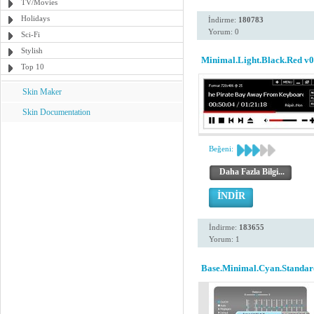
TV/Movies
Holidays
İndirme:
180783
Yorum: 0
Sci-Fi
Stylish
Minimal.Light.Black.Red v0
Top 10
Skin Maker
Skin Documentation
Beğeni:
Daha Fazla Bilgi...
İNDİR
İndirme:
183655
Yorum: 1
Base.Minimal.Cyan.Standar