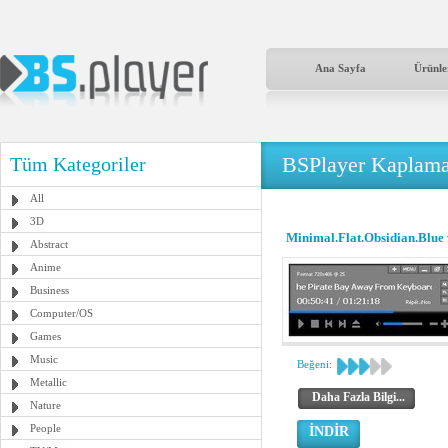
Ana Sayfa
Ürünle
BSPlayer Kaplama
Tüm Kategoriler
All
3D
Minimal.Flat.Obsidian.Blue
Abstract
Anime
Business
Computer/OS
Games
Music
Beğeni:
Metallic
Daha Fazla Bilgi...
Nature
People
İNDİR