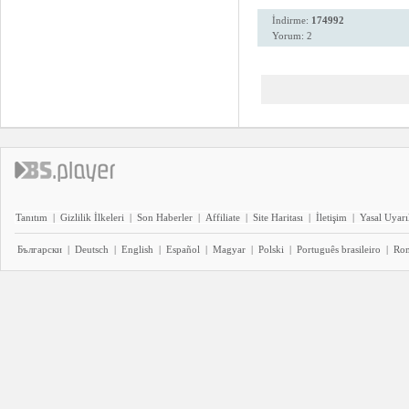
İndirme:
174992
Yorum: 2
Tanıtım
|
Gizlilik İlkeleri
|
Son Haberler
|
Affiliate
|
Site Haritası
|
İletişim
|
Yasal Uyarı
Български
|
Deutsch
|
English
|
Español
|
Magyar
|
Polski
|
Português brasileiro
|
Ro