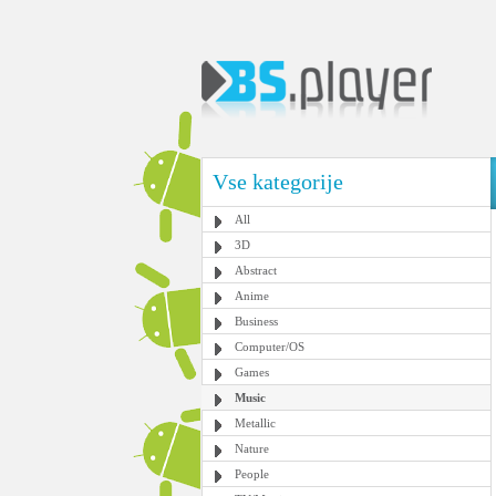
Vse kategorije
All
3D
Abstract
Anime
Business
Computer/OS
Games
Music
Metallic
Nature
People