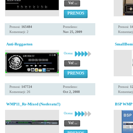
Več ...
PRENOS
Prenosi:
165484
Prenešeno:
Prenosi:
1
Komentarji: 2
Nov 25, 2009
Komentarji
Anti-Reggaeton
SmallBomb
Ocena:
Več ...
PRENOS
Prenosi:
147724
Prenešeno:
Prenosi:
1
Komentarji: 26
Oct 2, 2008
Komentarji
WMP11_Re-Mixed (Nosferatu!!)
BSP WMP 1
Ocena:
Več ...