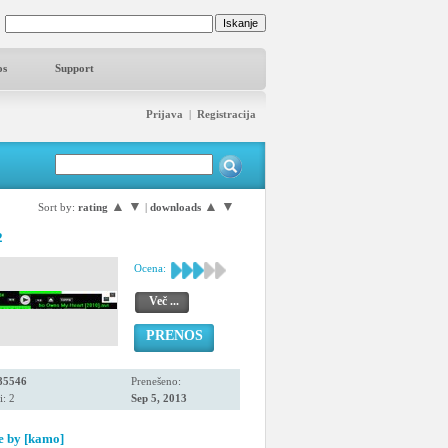
os
Support
Prijava
|
Registracija
▲
▼
▲
▼
Sort by:
rating
|
downloads
2
Ocena:
Več ...
PRENOS
85546
Prenešeno:
i: 2
Sep 5, 2013
e by [kamo]