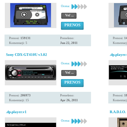
Ocena:
Več ...
PRENOS
Prenosi:
159131
Prenešeno:
Prenosi:
1
Komentarji: 5
Jun 22, 2011
Komentarji
Sony CDX-GT410U v3.02
.dp.player
Ocena:
Več ...
PRENOS
Prenosi:
206973
Prenešeno:
Prenosi:
1
Komentarji: 15
Apr 26, 2011
Komentarji
.dp.player.v1
R.A.D.I.O.
Ocena: