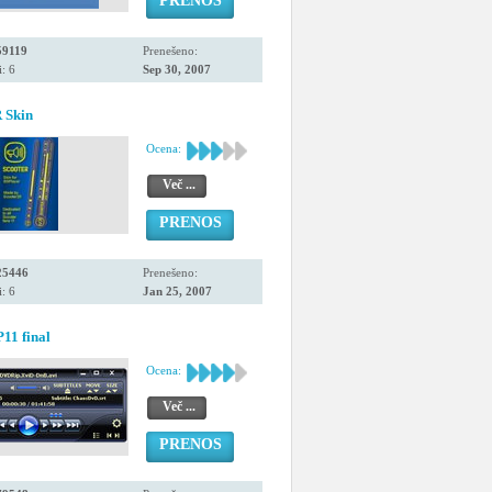
PRENOS
59119
Prenešeno:
: 6
Sep 30, 2007
Skin
Ocena:
Več ...
PRENOS
25446
Prenešeno:
: 6
Jan 25, 2007
11 final
Ocena:
Več ...
PRENOS