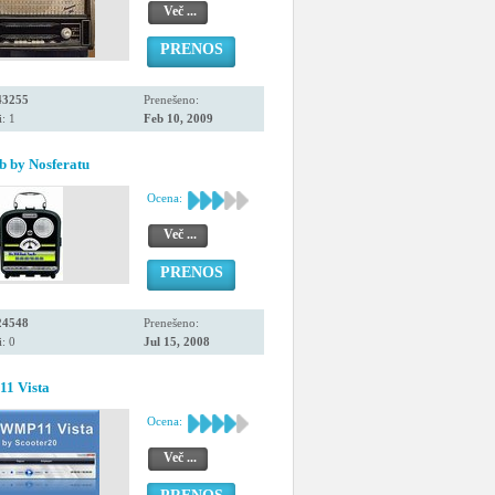
Več ...
PRENOS
43255
Prenešeno:
: 1
Feb 10, 2009
 by Nosferatu
Ocena:
Več ...
PRENOS
24548
Prenešeno:
: 0
Jul 15, 2008
1 Vista
Ocena:
Več ...