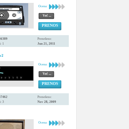
Ocena:
Več ...
PRENOS
46389
Prenešeno:
: 1
Jun 21, 2011
.v2
Ocena:
Več ...
PRENOS
87462
Prenešeno:
: 3
Nov 28, 2009
Ocena: