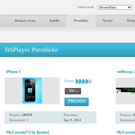
Izberi jezik:
Domača stran
Izdelki
Preobleke
Novice
Pren
BSPlayer Preobleke
iPhone 5
softbrauz 
Ocena:
Več ...
PRENOS
Prenosi:
246938
Prenešeno:
Prenosi:
1
Komentarji: 3
Apr 9, 2014
Komentarj
MyCassetteV2 by [kamo]
MyCassett