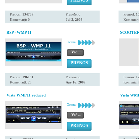
PRENOS
Prenosi:
134787
Prenešeno:
Prenosi:
1
Komentarji: 0
Jul 3, 2008
Komentarji
BSP - WMP 11
SCOOTER 
Ocena:
Več ...
PRENOS
Prenosi:
196151
Prenešeno:
Prenosi:
1
Komentarji: 28
Apr 16, 2007
Komentarji
Vista WMP11 reduced
Vista WMP
Ocena:
Več ...
PRENOS