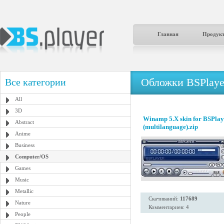
Главная
Продук
Обложки BSPlaye
Все категории
All
3D
Winamp 5.X skin for BSPlay
Abstract
(multilanguage).zip
Anime
Business
Computer/OS
Games
Music
Metallic
Скачиваний:
117689
Nature
Комментариев: 4
People