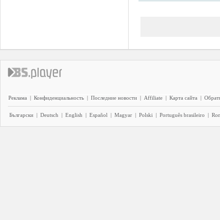
Реклама
|
Конфиденциальность
|
Последние новости
|
Affiliate
|
Карта сайта
|
Обратн
Български
|
Deutsch
|
English
|
Español
|
Magyar
|
Polski
|
Português brasileiro
|
Ro