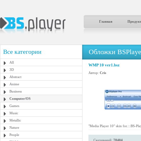
Главная
Продук
Обложки BSPlaye
Все категории
All
WMP 10 ver1.bsz
3D
Автор:
Cris
Abstract
Anime
Business
Computer/OS
Games
Music
Metallic
"Media Player 10" skin for.:::BS-Pla
Nature
People
Скачиваний:
78404