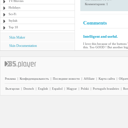
TV/Movies
Комментариев: 1
Holidays
Sci-Fi
Stylish
Comments
Top 10
Intelligent and useful.
Skin Maker
I love this because of the buttons
Skin Documentation
this. Too GOOD ! But another hig
Реклама
|
Конфиденциальность
|
Последние новости
|
Affiliate
|
Карта сайта
|
Обратн
Български
|
Deutsch
|
English
|
Español
|
Magyar
|
Polski
|
Português brasileiro
|
Ro