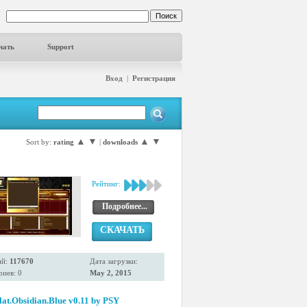
чать
Support
Вход
|
Регистрация
▲
▼
▲
▼
Sort by:
rating
|
downloads
Рейтинг:
Подробнее...
СКАЧАТЬ
ий:
117670
Дата загрузки:
иев: 0
May 2, 2015
at.Obsidian.Blue v0.11 by PSY