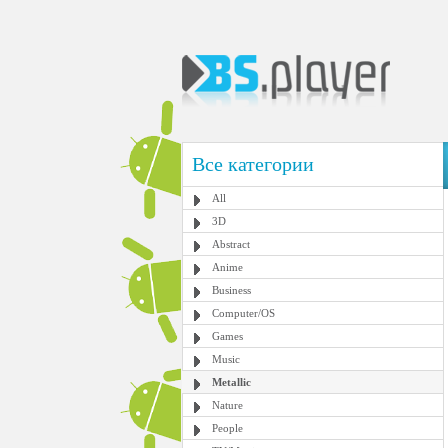
Все категории
All
3D
Abstract
Anime
Business
Computer/OS
Games
Music
Metallic
Nature
People