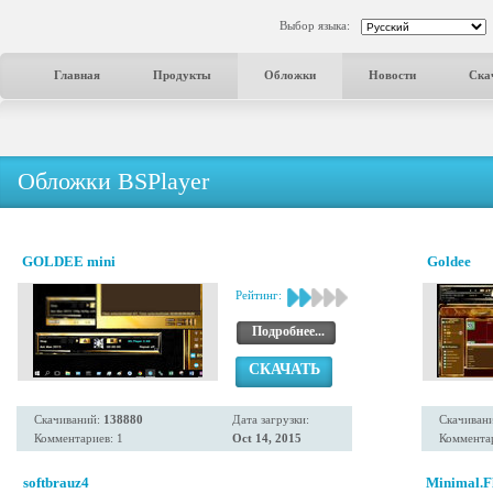
Выбор языка:
Главная
Продукты
Обложки
Новости
Ска
Обложки BSPlayer
GOLDEE mini
Goldee
Рейтинг:
Подробнее...
СКАЧАТЬ
Скачиваний:
138880
Дата загрузки:
Скачиван
Комментариев: 1
Oct 14, 2015
Комментар
softbrauz4
Minimal.Fl