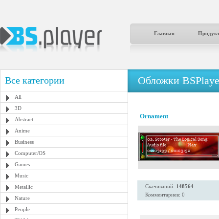
Главная
Продук
Обложки BSPlaye
Все категории
All
3D
Ornament
Abstract
Anime
Business
Computer/OS
Games
Music
Скачиваний:
148564
Metallic
Комментариев: 0
Nature
People