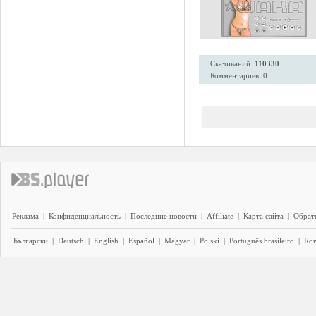
Скачиваний:
110330
Комментариев: 0
Реклама
|
Конфиденциальность
|
Последние новости
|
Affiliate
|
Карта сайта
|
Обратн
Български
|
Deutsch
|
English
|
Español
|
Magyar
|
Polski
|
Português brasileiro
|
Ro