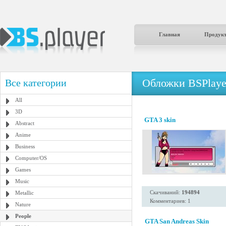
Главная
Продук
Обложки BSPlaye
Все категории
All
3D
GTA 3 skin
Abstract
Anime
Business
Computer/OS
Games
Music
Скачиваний:
194894
Metallic
Комментариев: 1
Nature
People
GTA San Andreas Skin