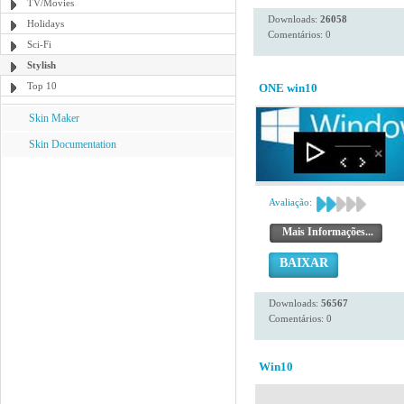
TV/Movies
Downloads:
26058
Holidays
Comentários: 0
Sci-Fi
Stylish
Top 10
ONE win10
Skin Maker
Skin Documentation
Avaliação:
Mais Informações...
BAIXAR
Downloads:
56567
Comentários: 0
Win10