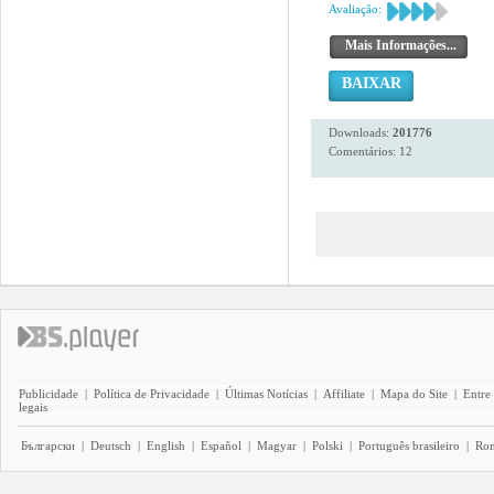
Avaliação:
Mais Informações...
BAIXAR
Downloads:
201776
Comentários: 12
Publicidade
|
Política de Privacidade
|
Últimas Notícias
|
Affiliate
|
Mapa do Site
|
Entre
legais
Български
|
Deutsch
|
English
|
Español
|
Magyar
|
Polski
|
Português brasileiro
|
Ro