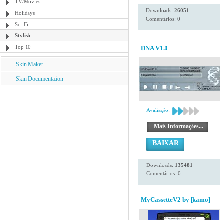
TV/Movies
Downloads:
26051
Holidays
Comentários: 0
Sci-Fi
Stylish
Top 10
DNA V1.0
Skin Maker
Skin Documentation
Avaliação:
Mais Informações...
BAIXAR
Downloads:
135481
Comentários: 0
MyCassetteV2 by [kamo]