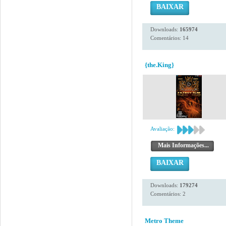
BAIXAR
Downloads:
165974
Comentários: 14
{the.King}
Avaliação:
Mais Informações...
BAIXAR
Downloads:
179274
Comentários: 2
Metro Theme