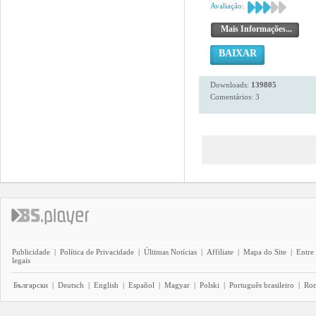
Avaliação:
Mais Informações...
BAIXAR
Downloads:
139805
Comentários: 3
Publicidade
|
Política de Privacidade
|
Últimas Notícias
|
Affiliate
|
Mapa do Site
|
Entre
legais
Български
|
Deutsch
|
English
|
Español
|
Magyar
|
Polski
|
Português brasileiro
|
Ro