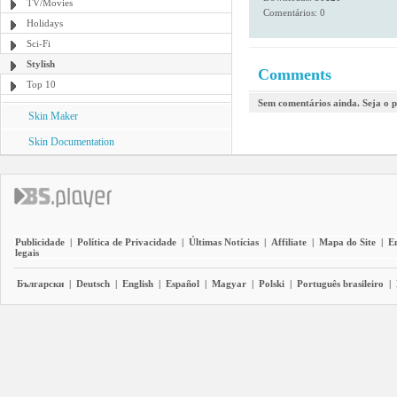
TV/Movies
Comentários: 0
Holidays
Sci-Fi
Stylish
Comments
Top 10
Sem comentários ainda. Seja o p
Skin Maker
Skin Documentation
Publicidade
|
Política de Privacidade
|
Últimas Notícias
|
Affiliate
|
Mapa do Site
|
E
legais
Български
|
Deutsch
|
English
|
Español
|
Magyar
|
Polski
|
Português brasileiro
|