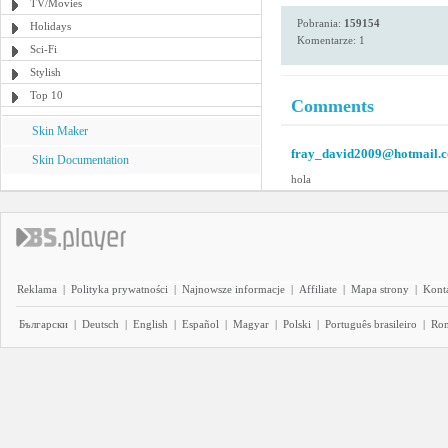
TV/Movies
Pobrania:
159154
Holidays
Komentarze: 1
Sci-Fi
Stylish
Top 10
Comments
Skin Maker
fray_david2009@hotmail.
Skin Documentation
hola
Reklama
|
Polityka prywatności
|
Najnowsze informacje
|
Affiliate
|
Mapa strony
|
Kont
Български
|
Deutsch
|
English
|
Español
|
Magyar
|
Polski
|
Português brasileiro
|
Ro