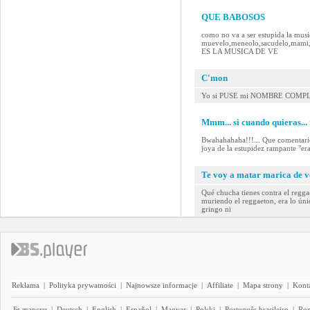
QUE BABOSOS
como no va a ser estupida la music
muevelo,meneolo,sacudelo,mam
ES LA MUSICA DE VE
C'mon
Yo si PUSE mi NOMBRE COMPL
Mmm... si cuando quieras... 
Bwahahahaha!!!... Que comentario 
joya de la estupidez rampante "er
Te voy a matar marica de 
Qué chucha tienes contra el regg
muriendo el reggaeton, era lo úni
gringo ni
Reklama
|
Polityka prywatności
|
Najnowsze informacje
|
Affiliate
|
Mapa strony
|
Kont
Български
|
Deutsch
|
English
|
Español
|
Magyar
|
Polski
|
Português brasileiro
|
Ro