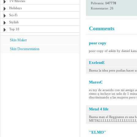
TV/Movies
Pobrania:
147770
Holidays
Komentarze: 26
Sci-Fi
Stylish
Comments
Top 10
Skin Maker
poor copy
Skin Documentation
poor copy of askin by daniel kanas
ExelentE
Buena la idea pero podias hacer 
MaresC
es toy de acuerdo con mi amigo a
ritmo q incluye un solo de 1 minu
discriminando a las mujeres pero 
Metal 4 life
Buena man el Reggeaton es una ba
METALLLLLLLLLLLLLLLLLLLLL!....
''ELMO''