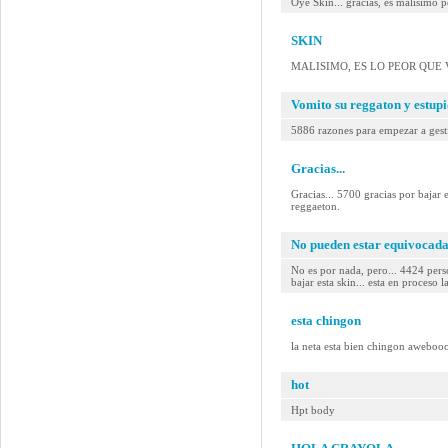
Oye Skin... gracias, es malisimo p
SKIN
MALISIMO, ES LO PEOR QUE V
Vomito su reggaton y estup
5886 razones para empezar a gestio
Gracias...
Gracias... 5700 gracias por b
reggaeton.
No pueden estar equivocadas
No es por nada, pero... 4424 pe
bajar esta skin... esta en proceso l
esta chingon
la neta esta bien chingon aweboo
hot
Hpt body