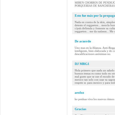
MIREN CHORROS DE PENDEJOS
PORQUERIAS DE RANCHERAS 
Esto fue más por la propaga
Nada en contra de la skin, simple
detesto el reggaeton... mezcla bur
c/país defienda y fomente su cultu
reggaeton... me da naúseas... Me 
De acuerdo
Uno mas en la Alianza. Anti-Regga
inteligente, bien elaborada y de c
descalificaciones anónimas no.
DJ MRG1
Hola primero que nada un saludo 
buenos temas es como todo en otr
mal gusto que se use el escudo d
mexico tan solo con usar su sagr
respeto sr. para mexico y para to
aeoloz
ke penkaa viva los nuevos ritmos y
Gracias