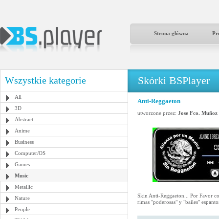
Strona główna
Pr
Skórki BSPlayer
Wszystkie kategorie
All
Anti-Reggaeton
3D
utworzone przez:
Jose Fco. Muñoz
Abstract
Anime
Business
Computer/OS
Games
Music
Metallic
Skin Anti-Reggaeton... Por Favor c
Nature
rimas "poderosas" y "bailes" espant
People