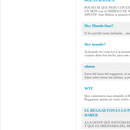
HOLA CRAYOLA
POS NO SE QUE PEDO CON ESTE MAN
UN SKIN con el SIMBOLO DE
APESTA! Jose Muñoz si quieres 
Hey Mando-lina!!
Si los perr@s estan ladrando... mue
Hey mando!!
Aclarando no conozco a la persona
cuantas skins has hecho para este 
uhmm
fuera del tema del reggaeton, tu 
dejan subir temas tan piñatas, q p
WTF
Que comentario mas estupido el R
Reggaeton apesta asi como todos s
EL REGGAETON ES LO 
HABER
A LA GENTE QUE ESCUCHA E
Y QUE ES ORIGINARIA DEL R