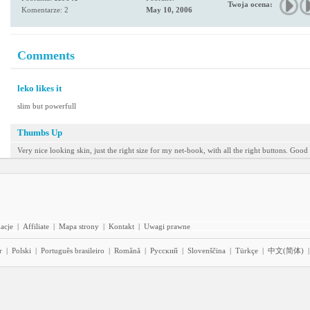
Twoja ocena:
Komentarze: 2
May 10, 2006
Comments
leko likes it
slim but powerfull
Thumbs Up
Very nice looking skin, just the right size for my net-book, with all the right buttons. Good 
acje
|
Affiliate
|
Mapa strony
|
Kontakt
|
Uwagi prawne
r
|
Polski
|
Português brasileiro
|
Română
|
Pyccĸий
|
Slovenščina
|
Türkçe
|
中文(简体)