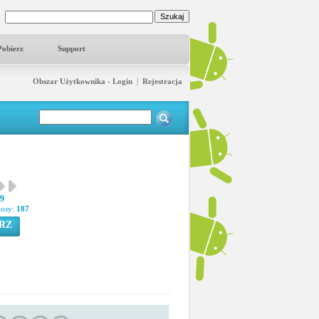
Pobierz
Support
Obszar Użytkownika - Login
|
Rejestracja
19
łosy:
187
RZ