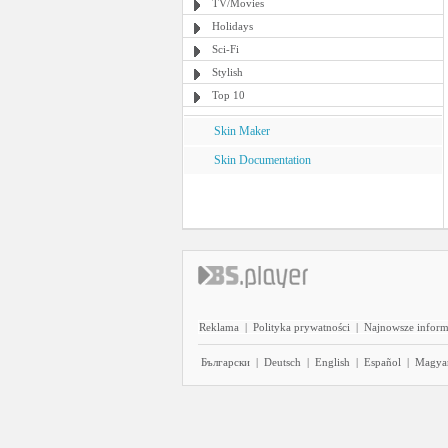
TV/Movies
Holidays
Sci-Fi
Stylish
Top 10
Skin Maker
Skin Documentation
Reklama
|
Polityka prywatności
|
Najnowsze inform
Български
|
Deutsch
|
English
|
Español
|
Magya