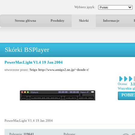
Wybierz język:
Strona główna
Produkty
Skórki
Informacje
Skórki BSPlayer
PowerMacLight V1.4 19 Jan 2004
utworzone przez:
Seigo http://www.amigo2.ne.jp/~donde-t/
Ocena:
3.
Wszystkie g
POBIE
PowerMacLight V1.4 19 Jan 2004
Pobrania:
119641
Pobrane: