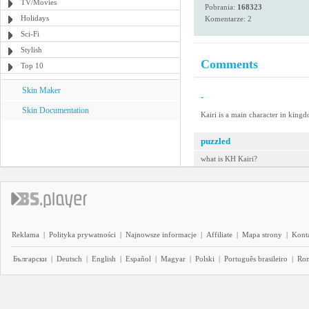
TV/Movies
Pobrania:
168323
Holidays
Komentarze: 2
Sci-Fi
Stylish
Comments
Top 10
Skin Maker
-
Skin Documentation
Kairi is a main character in kingd
puzzled
what is KH Kairi?
Reklama
|
Polityka prywatności
|
Najnowsze informacje
|
Affiliate
|
Mapa strony
|
Kont
Български
|
Deutsch
|
English
|
Español
|
Magyar
|
Polski
|
Português brasileiro
|
Ro