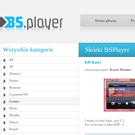
Strona główna
Pr
Skórki BSPlayer
Wszystkie kategorie
All
KH Kairi
3D
utworzone przez:
Karen Demner
Abstract
Anime
Business
Computer/OS
Games
Music
Metallic
I made it from Inter_pol 1.5
Nature
For everyone u likes KH! =)
People