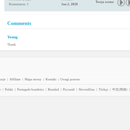
Twoja ocena:
Komentarze: 1
Jan 2, 2020
Comments
Young
Thank
acje
|
Affiliate
|
Mapa strony
|
Kontakt
|
Uwagi prawne
r
|
Polski
|
Português brasileiro
|
Română
|
Pyccĸий
|
Slovenščina
|
Türkçe
|
中文(简体)