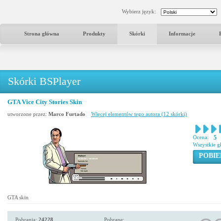
Wybierz język:
Strona główna
Produkty
Skórki
Informacje
Skórki BSPlayer
GTA Vice City Stories Skin
utworzone przez:
Marco Furtado
Więcej elementów tego autora (12 skórki)
Ocena:
5
Wszystkie g
POBIE
GTA skin
Pobrania:
24228
Pobrane: