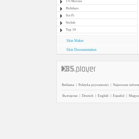
TV/Movies
Holidays
Sci-Fi
Stylish
Top 10
Skin Maker
Skin Documentation
Reklama
|
Polityka prywatności
|
Najnowsze inform
Български
|
Deutsch
|
English
|
Español
|
Magya