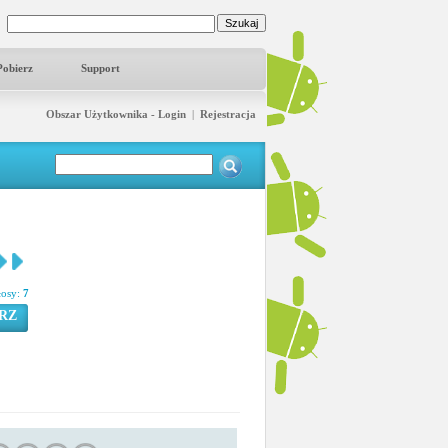
Pobierz
Support
Obszar Użytkownika - Login
|
Rejestracja
łosy:
7
RZ