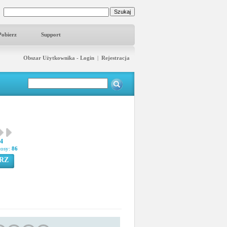
Pobierz
Support
Obszar Użytkownika - Login
|
Rejestracja
34
łosy:
86
RZ