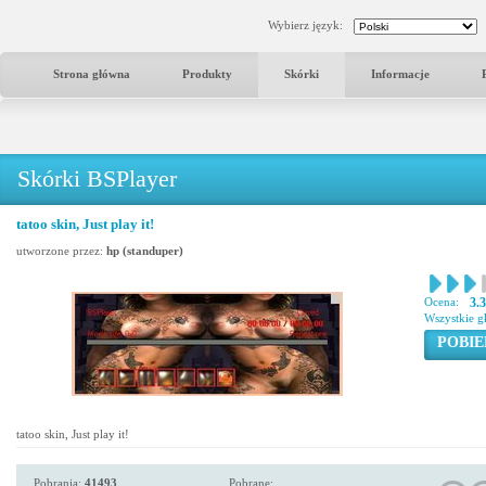
Wybierz język:
Strona główna
Produkty
Skórki
Informacje
Skórki BSPlayer
tatoo skin, Just play it!
utworzone przez:
hp (standuper)
Ocena:
3.
Wszystkie g
POBIE
tatoo skin, Just play it!
Pobrania:
41493
Pobrane: