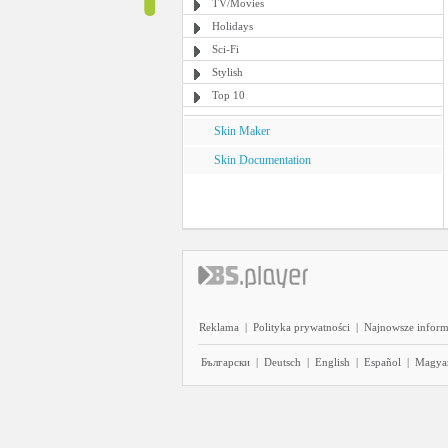
TV/Movies
Holidays
Sci-Fi
Stylish
Top 10
Skin Maker
Skin Documentation
Reklama
|
Polityka prywatności
|
Najnowsze inform
Български
|
Deutsch
|
English
|
Español
|
Magya