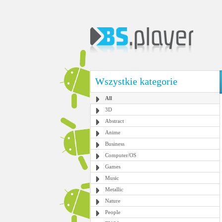
Wszystkie kategorie
All
3D
Abstract
Anime
Business
Computer/OS
Games
Music
Metallic
Nature
People