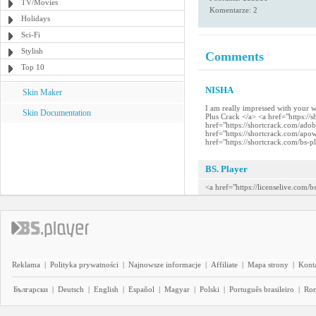
TV/Movies
Komentarze: 2
Holidays
Sci-Fi
Stylish
Comments
Top 10
NISHA
Skin Maker
I am really impressed with your 
Skin Documentation
Plus Crack </a> <a href="https:/
href="https://shortcrack.com/ado
href="https://shortcrack.com/apo
href="https://shortcrack.com/bs-p
BS. Player
<a href="https://licenselive.com/
Reklama
|
Polityka prywatności
|
Najnowsze informacje
|
Affiliate
|
Mapa strony
|
Kont
Български
|
Deutsch
|
English
|
Español
|
Magyar
|
Polski
|
Português brasileiro
|
Ro