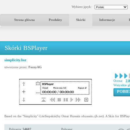
Wybierz język:
Strona główna
Produkty
Skórki
Informacje
Skórki BSPlayer
simplicity.bsz
utworzone przez:
FozzyAG
Ocena:
2.
Wszystkie g
POBIE
Based on the "Simplicity"-LiteStepskin(by Omar Hussain ohussain.cjb.net). A Skin for BSPlay
Pobrania:
54607
Pobrane: