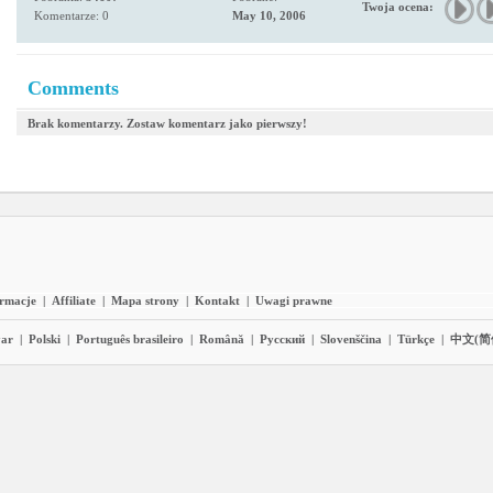
Twoja ocena:
Komentarze: 0
May 10, 2006
Comments
Brak komentarzy. Zostaw komentarz jako pierwszy!
ormacje
|
Affiliate
|
Mapa strony
|
Kontakt
|
Uwagi prawne
ar
|
Polski
|
Português brasileiro
|
Română
|
Pyccĸий
|
Slovenščina
|
Türkçe
|
中文(简