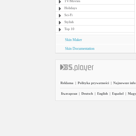
TV/Movies
Holidays
Sci-Fi
Stylish
Top 10
Skin Maker
Skin Documentation
Reklama
|
Polityka prywatności
|
Najnowsze inf
Български
|
Deutsch
|
English
|
Español
|
Magy