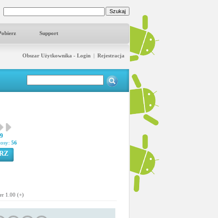
Pobierz
Support
Obszar Użytkownika - Login
|
Rejestracja
89
łosy:
56
RZ
er 1.00 (+)