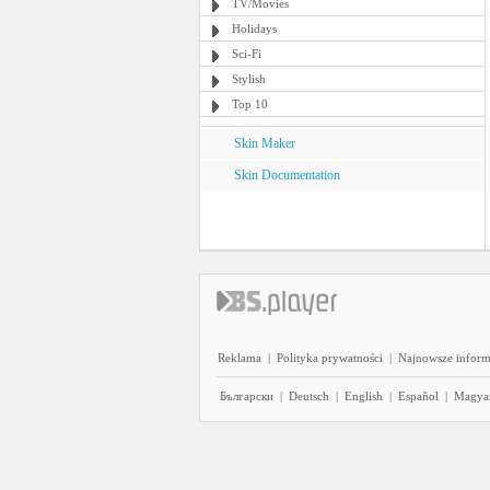
TV/Movies
Holidays
Sci-Fi
Stylish
Top 10
Skin Maker
Skin Documentation
Reklama
|
Polityka prywatności
|
Najnowsze inform
Български
|
Deutsch
|
English
|
Español
|
Magya