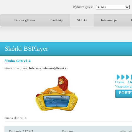
Wybierz język:
Strona główna
Produkty
Skórki
Informacje
Skórki BSPlayer
Simba skin v1.4
utworzone przez:
Infernus, infernus@front.ru
Ocena:
3.
Wszystkie g
POBIE
Simba skin v1.4
Pobrania:
117353
Pobrane: