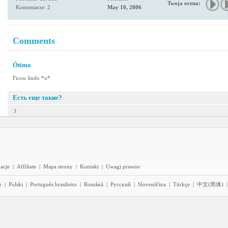
Twoja ocena:
Komentarze: 2
May 10, 2006
Comments
Ótimo
Ficou lindo *u*
Есть еще такие?
:)
acje
|
Affiliate
|
Mapa strony
|
Kontakt
|
Uwagi prawne
r
|
Polski
|
Português brasileiro
|
Română
|
Pyccĸий
|
Slovenščina
|
Türkçe
|
中文(简体)