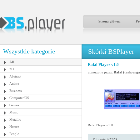
Strona główna
Pr
Skórki BSPlayer
Wszystkie kategorie
All
Rafal Player v1.0
3D
utworzone przez:
Rafal (tashoong
Abstract
Anime
Business
Computer/OS
Games
Music
Metallic
Rafal Player v1.0
Nature
People
Pobrania:
62723