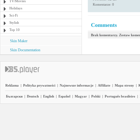
TV/Movies
Komentarze: 0
Holidays
Sci-Fi
Stylish
Comments
Top 10
Brak komentarzy. Zostaw komen
Skin Maker
Skin Documentation
Reklama
|
Polityka prywatności
|
Najnowsze informacje
|
Affiliate
|
Mapa strony
|
Български
|
Deutsch
|
English
|
Español
|
Magyar
|
Polski
|
Português brasileiro
|