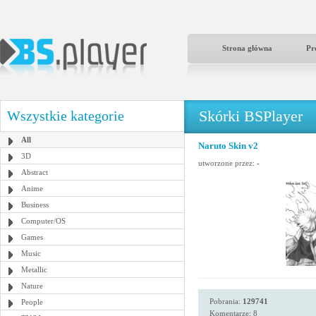
Strona główna
Pr
Skórki BSPlayer
Wszystkie kategorie
All
Naruto Skin v2
3D
utworzone przez:
-
Abstract
Anime
Business
Computer/OS
Games
Music
Metallic
Nature
Pobrania:
129741
People
Komentarze: 8