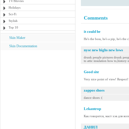
TV/Movies
Holidays
Sci-Fi
Comments
Stylish
Top 10
it could be
Skin Maker
He's the boss, he's a pip, he's the
Skin Documentation
nyse new highs new lows
drunk people pictures drunk people
to attic insulation how to,history 
Good site
Very nice point of view! Respect!
zappos shoes
dance shoes :(
Lekantrop
Как говорится, маст хэв для все
ДАНИЛ