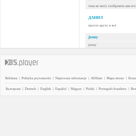
тока не могу сообразить как его
ДАНИЛ
просто круто и всё
jonny
jonny
Reklama
|
Polityka prywatności
|
Najnowsze informacje
|
Affiliate
|
Mapa strony
|
Kont
Български
|
Deutsch
|
English
|
Español
|
Magyar
|
Polski
|
Português brasileiro
|
Ro