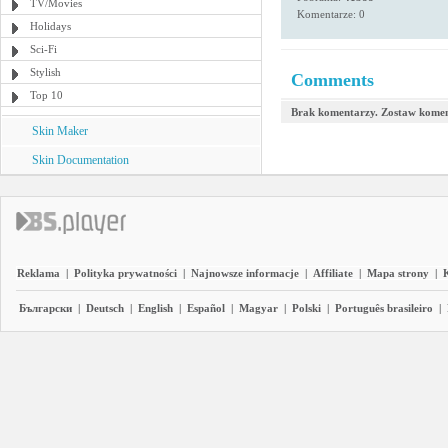
TV/Movies
Komentarze: 0
Holidays
Sci-Fi
Stylish
Comments
Top 10
Brak komentarzy. Zostaw komen
Skin Maker
Skin Documentation
Reklama
|
Polityka prywatności
|
Najnowsze informacje
|
Affiliate
|
Mapa strony
|
Български
|
Deutsch
|
English
|
Español
|
Magyar
|
Polski
|
Português brasileiro
|