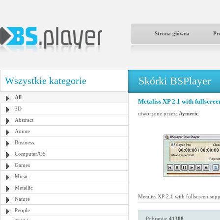
Strona główna
Pr
Skórki BSPlayer
Wszystkie kategorie
All
Metaliss XP 2.1 with fullscree
3D
utworzone przez:
Aymeric
Abstract
Anime
Business
Computer/OS
Games
Music
Metallic
Metaliss XP 2.1 with fullscreen sup
Nature
People
Pobrania:
41388