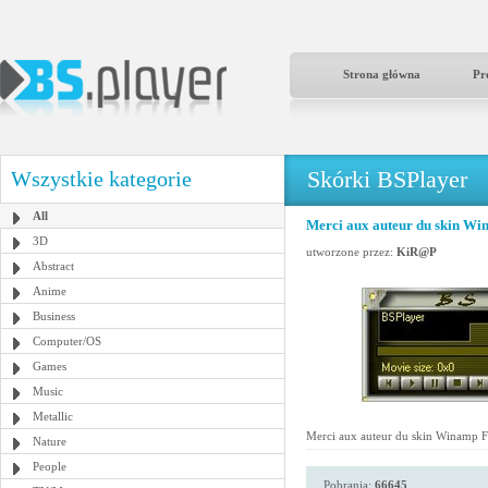
Strona główna
Pr
Skórki BSPlayer
Wszystkie kategorie
All
Merci aux auteur du skin Wi
3D
utworzone przez:
KiR@P
Abstract
Anime
Business
Computer/OS
Games
Music
Metallic
Merci aux auteur du skin Winamp F
Nature
People
Pobrania:
66645