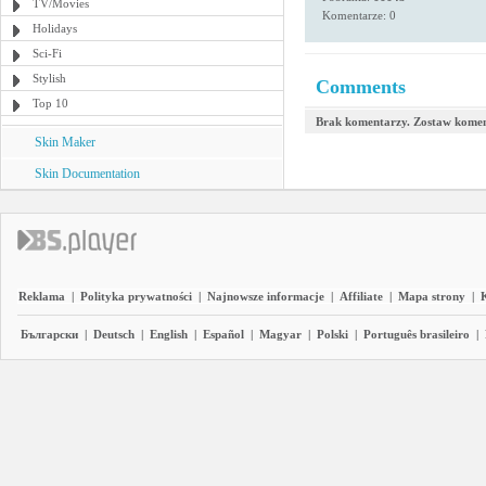
TV/Movies
Komentarze: 0
Holidays
Sci-Fi
Stylish
Comments
Top 10
Brak komentarzy. Zostaw komen
Skin Maker
Skin Documentation
Reklama
|
Polityka prywatności
|
Najnowsze informacje
|
Affiliate
|
Mapa strony
|
Български
|
Deutsch
|
English
|
Español
|
Magyar
|
Polski
|
Português brasileiro
|