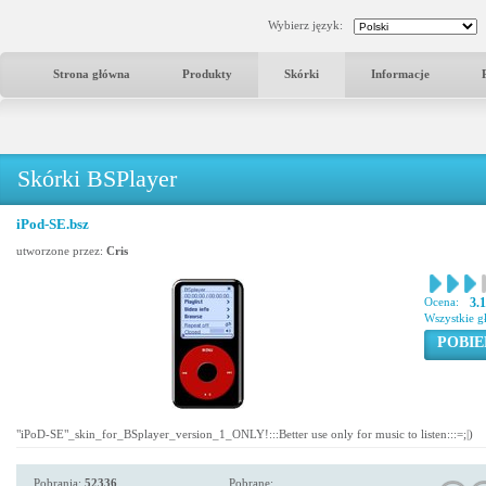
Wybierz język:
Strona główna
Produkty
Skórki
Informacje
Skórki BSPlayer
iPod-SE.bsz
utworzone przez:
Cris
Ocena:
3.
Wszystkie g
POBIE
"iPoD-SE"_skin_for_BSplayer_version_1_ONLY!:::Better use only for music to listen:::=;|)
Pobrania:
52336
Pobrane: