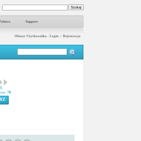
Pobierz
Support
Obszar Użytkownika - Login
|
Rejestracja
15
łosy:
78
RZ