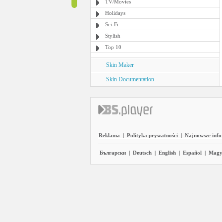
TV/Movies
Holidays
Sci-Fi
Stylish
Top 10
Skin Maker
Skin Documentation
Reklama
|
Polityka prywatności
|
Najnowsze inf
Български
|
Deutsch
|
English
|
Español
|
Magy