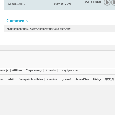
Twoja ocena:
Komentarze: 0
May 10, 2006
Comments
Brak komentarzy. Zostaw komentarz jako pierwszy!
ormacje
|
Affiliate
|
Mapa strony
|
Kontakt
|
Uwagi prawne
ar
|
Polski
|
Português brasileiro
|
Română
|
Pyccĸий
|
Slovenščina
|
Türkçe
|
中文(简