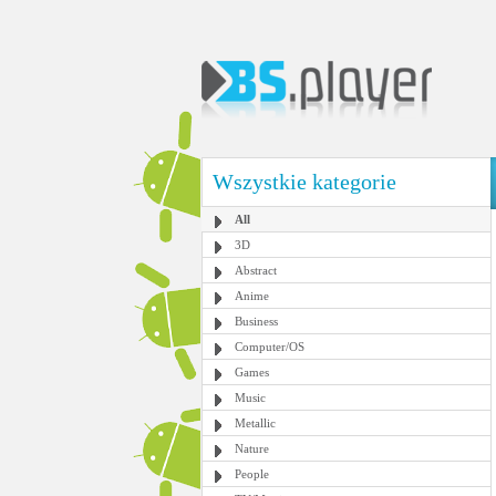
Wszystkie kategorie
All
3D
Abstract
Anime
Business
Computer/OS
Games
Music
Metallic
Nature
People