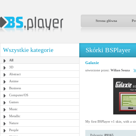
Strona główna
Pr
Skórki BSPlayer
Wszystkie kategorie
All
Galaxie
3D
utworzone przez:
Wilian Souza
W
Abstract
Anime
Business
Computer/OS
Games
Music
Metallic
My first BSPlayer v1 skin, with a si
Nature
People
Pobrania:
89165