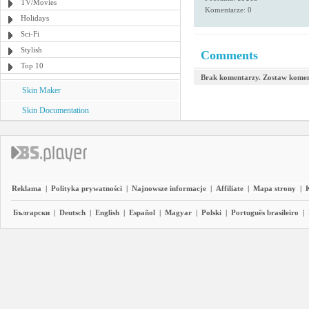
TV/Movies
Komentarze: 0
Holidays
Sci-Fi
Stylish
Comments
Top 10
Brak komentarzy. Zostaw komen
Skin Maker
Skin Documentation
Reklama
|
Polityka prywatności
|
Najnowsze informacje
|
Affiliate
|
Mapa strony
|
Български
|
Deutsch
|
English
|
Español
|
Magyar
|
Polski
|
Português brasileiro
|