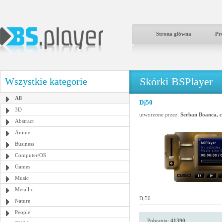
Strona główna
Pr
Skórki BSPlayer
Wszystkie kategorie
All
Dj50
3D
utworzone przez:
Serban Boanca, 
Abstract
Anime
Business
Computer/OS
Games
Music
Metallic
Dj50
Nature
People
Pobrania:
41390