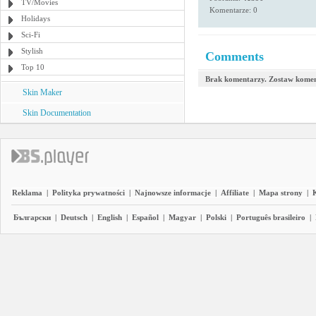
TV/Movies
Komentarze: 0
Holidays
Sci-Fi
Stylish
Comments
Top 10
Brak komentarzy. Zostaw komen
Skin Maker
Skin Documentation
Reklama
|
Polityka prywatności
|
Najnowsze informacje
|
Affiliate
|
Mapa strony
|
Български
|
Deutsch
|
English
|
Español
|
Magyar
|
Polski
|
Português brasileiro
|