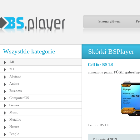
Strona główna
Pr
Skórki BSPlayer
Wszystkie kategorie
All
Cell for BS 1.0
3D
utworzone przez:
FÜGE, gaborfug
Abstract
Anime
Business
Computer/OS
Games
Music
Metallic
Cell for BS 1.0
Nature
People
Pobrania:
42019