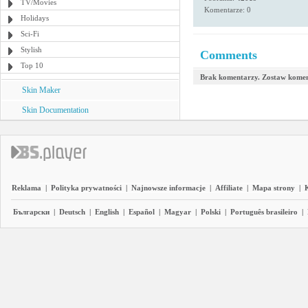
TV/Movies
Komentarze: 0
Holidays
Sci-Fi
Stylish
Comments
Top 10
Brak komentarzy. Zostaw komen
Skin Maker
Skin Documentation
Reklama
|
Polityka prywatności
|
Najnowsze informacje
|
Affiliate
|
Mapa strony
|
Български
|
Deutsch
|
English
|
Español
|
Magyar
|
Polski
|
Português brasileiro
|