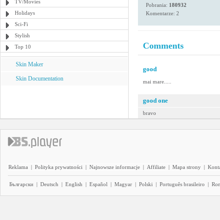
TV/Movies
Pobrania:
180932
Holidays
Komentarze: 2
Sci-Fi
Stylish
Comments
Top 10
Skin Maker
good
Skin Documentation
mai mare.....
good one
bravo
Reklama
|
Polityka prywatności
|
Najnowsze informacje
|
Affiliate
|
Mapa strony
|
Kont
Български
|
Deutsch
|
English
|
Español
|
Magyar
|
Polski
|
Português brasileiro
|
Ro