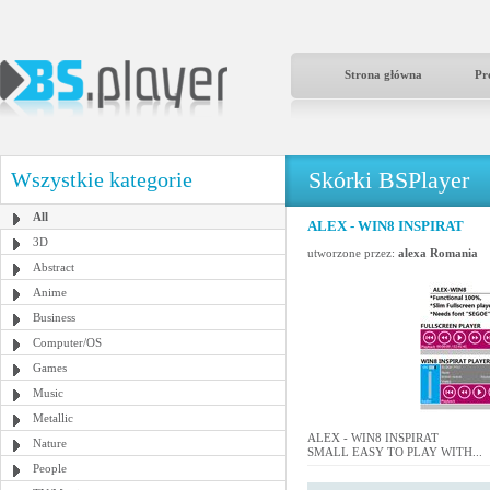
Strona główna
Pr
Skórki BSPlayer
Wszystkie kategorie
All
ALEX - WIN8 INSPIRAT
3D
utworzone przez:
alexa Romania
Abstract
Anime
Business
Computer/OS
Games
Music
Metallic
ALEX - WIN8 INSPIRAT
Nature
SMALL EASY TO PLAY WITH...
People