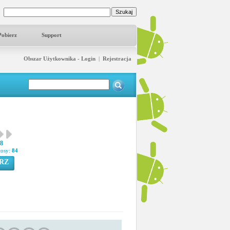
Pobierz
Support
Obszar Użytkownika - Login
|
Rejestracja
08
łosy:
84
RZ