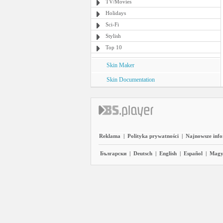
TV/Movies
Holidays
Sci-Fi
Stylish
Top 10
Skin Maker
Skin Documentation
Reklama
|
Polityka prywatności
|
Najnowsze inf
Български
|
Deutsch
|
English
|
Español
|
Magy