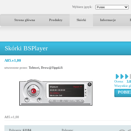
Wybierz język:
Strona główna
Produkty
Skórki
Informacje
Skórki BSPlayer
A85.v1,00
utworzone przez:
Tohtori, Drow@Jippii.fi
Ocena:
3.
Wszystkie g
POBIE
A85.v1,00
Pobrania:
61184
Pobrane: