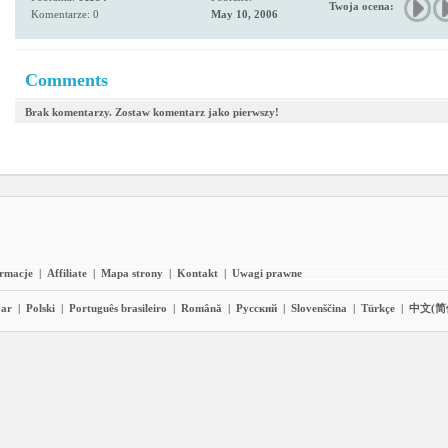
Twoja ocena:
Komentarze: 0
May 10, 2006
Comments
Brak komentarzy. Zostaw komentarz jako pierwszy!
ormacje
|
Affiliate
|
Mapa strony
|
Kontakt
|
Uwagi prawne
ar
|
Polski
|
Português brasileiro
|
Română
|
Pyccĸий
|
Slovenščina
|
Türkçe
|
中文(简