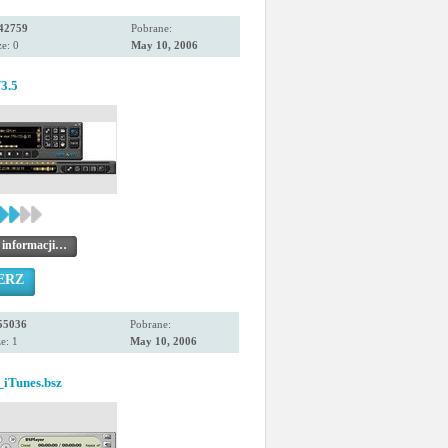
42759
Pobrane:
e: 0
May 10, 2006
3.5
 informacji…
ERZ
55036
Pobrane:
e: 1
May 10, 2006
iTunes.bsz