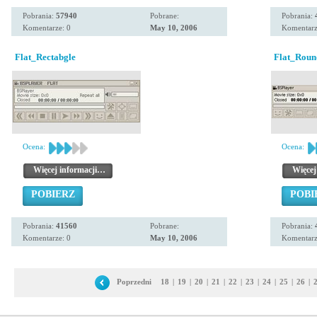
Pobrania:
57940
Pobrane:
Pobrania:
Komentarze: 0
May 10, 2006
Komentarz
Flat_Rectabgle
Flat_Roun
Ocena:
Ocena:
Więcej informacji…
Więcej
POBIERZ
POBI
Pobrania:
41560
Pobrane:
Pobrania:
Komentarze: 0
May 10, 2006
Komentarz
Poprzedni
18
|
19
|
20
|
21
|
22
|
23
|
24
|
25
|
26
|