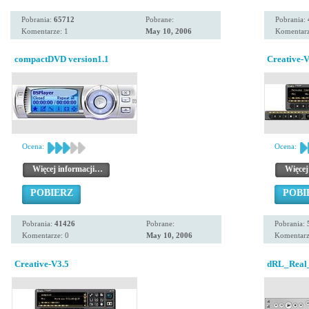
Pobrania:
65712
Pobrane:
Pobrania:
Komentarze: 1
May 10, 2006
Komentarz
compactDVD version1.1
Creative-V
Ocena:
Ocena:
Więcej informacji…
Więcej
POBIERZ
POBI
Pobrania:
41426
Pobrane:
Pobrania:
Komentarze: 0
May 10, 2006
Komentarz
Creative-V3.5
dRL_Real_