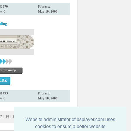
43370
Pobrane:
e: 0
May 10, 2006
ding
 informacji…
ERZ
41493
Pobrane:
e: 0
May 10, 2006
27
|
28
|
29
|
30
|
31
|
32
Website administrator of bsplayer.com uses
cookies to ensure a better website