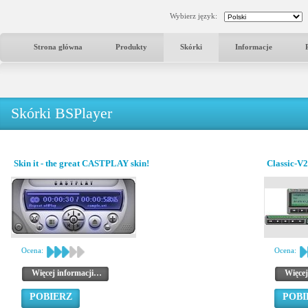
Wybierz język:
Strona główna
Produkty
Skórki
Informacje
Skórki BSPlayer
Skin it - the great CASTPLAY skin!
Classic-V2
Ocena:
Ocena:
Więcej informacji…
Więcej
POBIERZ
POBI