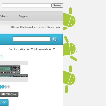
Pobierz
Support
Obszar Użytkownika - Login
|
Rejestracja
▲
▼
▲
▼
Sort by:
rating
|
downloads
.5
 informacji…
ERZ