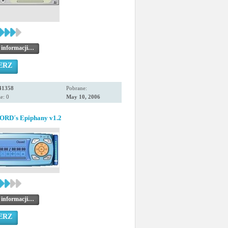
 informacji…
ERZ
41358
Pobrane:
e: 0
May 10, 2006
RD´s Epiphany v1.2
 informacji…
ERZ