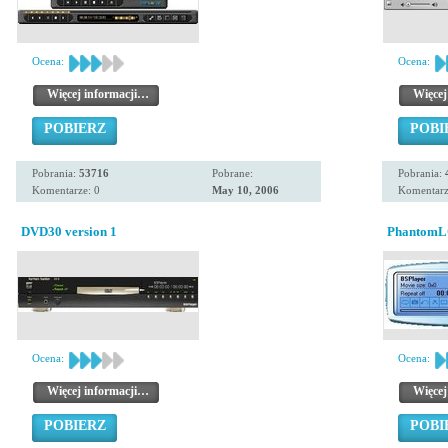
Ocena:
Ocena:
Więcej informacji…
Więcej
POBIERZ
POBI
Pobrania:
53716
Pobrane:
Pobrania:
Komentarze: 0
May 10, 2006
Komentarz
DVD30 version 1
PhantomLO
Ocena:
Ocena:
Więcej informacji…
Więcej
POBIERZ
POBI