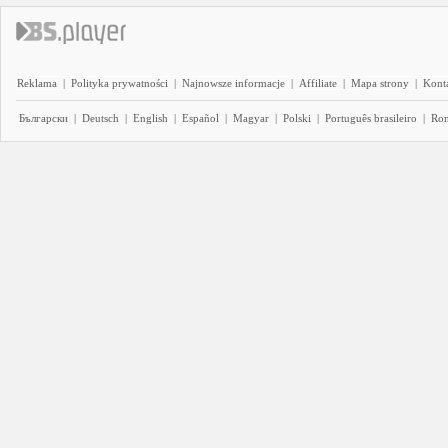
Reklama
|
Polityka prywatności
|
Najnowsze informacje
|
Affiliate
|
Mapa strony
|
Kont
Български
|
Deutsch
|
English
|
Español
|
Magyar
|
Polski
|
Português brasileiro
|
Ro