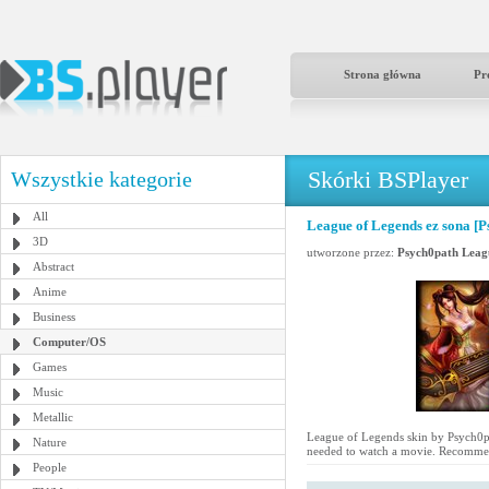
Strona główna
Pr
Skórki BSPlayer
Wszystkie kategorie
All
League of Legends ez sona [P
3D
utworzone przez:
Psych0path Leag
Abstract
Anime
Business
Computer/OS
Games
Music
Metallic
League of Legends skin by Psych0path
Nature
needed to watch a movie. Recommen
People