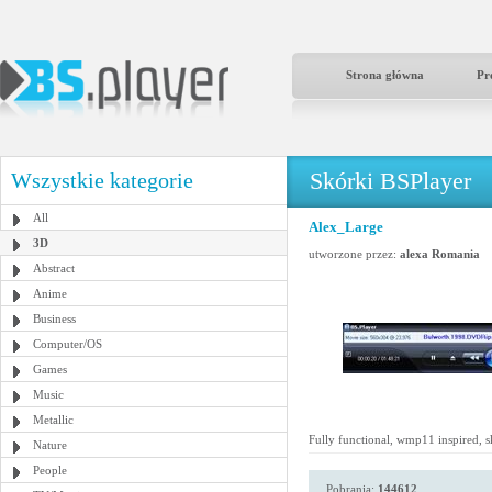
Strona główna
Pr
Skórki BSPlayer
Wszystkie kategorie
All
Alex_Large
3D
utworzone przez:
alexa Romania
Abstract
Anime
Business
Computer/OS
Games
Music
Metallic
Fully functional, wmp11 inspired, sk
Nature
People
Pobrania:
144612