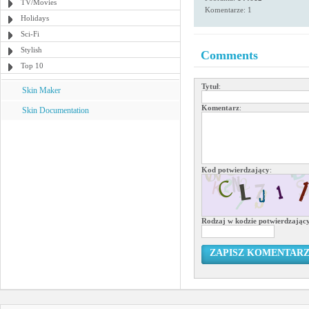
TV/Movies
Komentarze: 1
Holidays
Sci-Fi
Stylish
Comments
Top 10
Tytuł
:
Skin Maker
Komentarz
:
Skin Documentation
Kod potwierdzający
:
Rodzaj w kodzie potwierdzają
ZAPISZ KOMENTAR