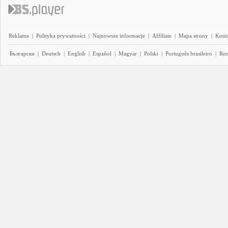
Reklama
|
Polityka prywatności
|
Najnowsze informacje
|
Affiliate
|
Mapa strony
|
Kont
Български
|
Deutsch
|
English
|
Español
|
Magyar
|
Polski
|
Português brasileiro
|
Ro